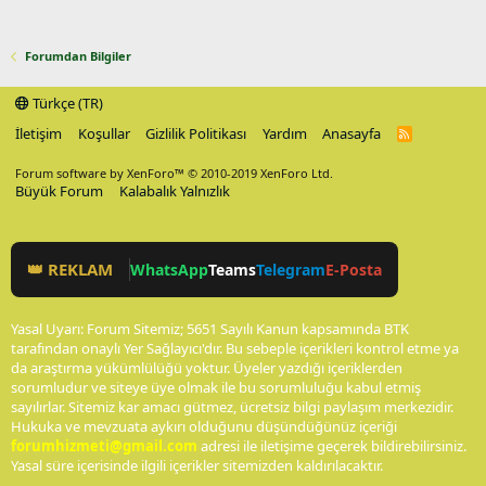
Forumdan Bilgiler
Türkçe (TR)
İletişim
Koşullar
Gizlilik Politikası
Yardım
Anasayfa
R
S
S
Forum software by XenForo™
© 2010-2019 XenForo Ltd.
Büyük Forum
Kalabalık Yalnızlık
👑 REKLAM
WhatsApp
Teams
Telegram
E-Posta
Yasal Uyarı: Forum Sitemiz; 5651 Sayılı Kanun kapsamında BTK
tarafından onaylı Yer Sağlayıcı'dır. Bu sebeple içerikleri kontrol etme ya
da araştırma yükümlülüğü yoktur. Üyeler yazdığı içeriklerden
sorumludur ve siteye üye olmak ile bu sorumluluğu kabul etmiş
sayılırlar. Sitemiz kar amacı gütmez, ücretsiz bilgi paylaşım merkezidir.
Hukuka ve mevzuata aykırı olduğunu düşündüğünüz içeriği
forumhizmeti@gmail.com
adresi ile iletişime geçerek bildirebilirsiniz.
Yasal süre içerisinde ilgili içerikler sitemizden kaldırılacaktır.