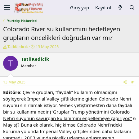
Giriş yap
Kayıt ol
Yurtdışı Haberleri
Colorado River su kullanımını hedefleyen
grupların öncelikleri doğrudan var mı?
K
B
TatliKedicik
13 May 2025
o
a
n
ş
TatliKedicik
T
u
l
Member
y
a
u
n
b
g
13 May 2025
#1
a
ı
ş
ç
Editöre
: Çevre grupları, “faydalı” kullanım olmadığını
l
t
söyleyerek Imperial Valley çiftliklerine giden Colorado Nehri
a
a
suyunu sınırlamak istiyor. Yemek yetiştirmekten daha faydalı
t
r
bir su kullanımı nedir (
“Gruplar Trump yönetimini Colorado
a
i
Nehri suyunun savurgan kullanımını engellemeye çağırıyor,”
6
n
h
Mayıs)? Buna ek olarak, hiç kimse Colorado Nehri'ndeki
i
koruma yolunda Imperial Valley çiftçilerinden daha fazlasını
yapmadı. 2003 yılında nicelik uzlaşma anlaşmasının