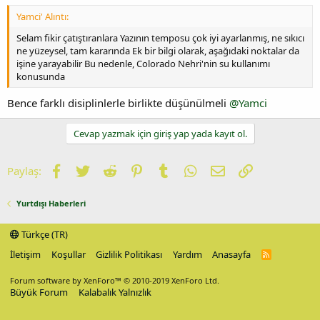
Yamci' Alıntı:
Selam fikir çatıştıranlara Yazının temposu çok iyi ayarlanmış, ne sıkıcı
ne yüzeysel, tam kararında Ek bir bilgi olarak, aşağıdaki noktalar da
işine yarayabilir Bu nedenle, Colorado Nehri'nin su kullanımı
konusunda
Bence farklı disiplinlerle birlikte düşünülmeli
@Yamci
Cevap yazmak için giriş yap yada kayıt ol.
Facebook
Twitter
Reddit
Pinterest
Tumblr
WhatsApp
E-posta
Link
Paylaş:
Yurtdışı Haberleri
Türkçe (TR)
İletişim
Koşullar
Gizlilik Politikası
Yardım
Anasayfa
R
S
S
Forum software by XenForo™
© 2010-2019 XenForo Ltd.
Büyük Forum
Kalabalık Yalnızlık