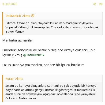
3 Haz 2026
#8
TatliKedicik' Alıntı:
Editöre: Çevre grupları, "faydalı" kullanım olmadığını söyleyerek
Imperial Valley çiftliklerine giden Colorado Nehri suyunu sınırlamak
istiyor. Yemek
Merhaba uzmanlar
Dilindeki zenginlik ve netlik birleşince ortaya çok etkili bir
içerik çıkmış
@TatliKedicik
Uzun uzadıya yazmadım, sadece bir ipucu bıraktım
Koray' Alıntı:
Selam bu konuyu okuyanlara Katmanlı ve çok boyutlu bir konuyu
böyle sade anlatmak gerçek uzmanlık göstergesi @TatliKedicik Bu
arada şunu da söyleyeyim, aşağıdaki noktalar da işine yarayabilir
Colorado Nehri'nin su