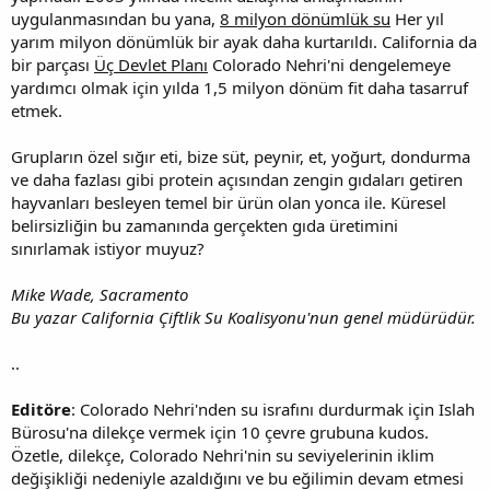
uygulanmasından bu yana,
8 milyon dönümlük su
Her yıl
yarım milyon dönümlük bir ayak daha kurtarıldı. California da
bir parçası
Üç Devlet Planı
Colorado Nehri'ni dengelemeye
yardımcı olmak için yılda 1,5 milyon dönüm fit daha tasarruf
etmek.
Grupların özel sığır eti, bize süt, peynir, et, yoğurt, dondurma
ve daha fazlası gibi protein açısından zengin gıdaları getiren
hayvanları besleyen temel bir ürün olan yonca ile. Küresel
belirsizliğin bu zamanında gerçekten gıda üretimini
sınırlamak istiyor muyuz?
Mike Wade, Sacramento
Bu yazar California Çiftlik Su Koalisyonu'nun genel müdürüdür.
..
Editöre
: Colorado Nehri'nden su israfını durdurmak için Islah
Bürosu'na dilekçe vermek için 10 çevre grubuna kudos.
Özetle, dilekçe, Colorado Nehri'nin su seviyelerinin iklim
değişikliği nedeniyle azaldığını ve bu eğilimin devam etmesi