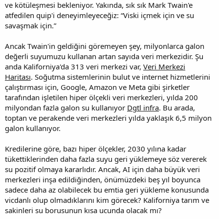
ve kötüleşmesi bekleniyor. Yakında, sık sık Mark Twain'e
atfedilen quip'i deneyimleyeceğiz: “Viski içmek için ve su
savaşmak için.”
Ancak Twain'in geldiğini göremeyen şey, milyonlarca galon
değerli suyumuzu kullanan artan sayıda veri merkezidir. Şu
anda Kaliforniya'da 313 veri merkezi var,
Veri Merkezi
Haritası
. Soğutma sistemlerinin bulut ve internet hizmetlerini
çalıştırması için, Google, Amazon ve Meta gibi şirketler
tarafından işletilen hiper ölçekli veri merkezleri, yılda 200
milyondan fazla galon su kullanıyor
Dgtl infra
. Bu arada,
toptan ve perakende veri merkezleri yılda yaklaşık 6,5 milyon
galon kullanıyor.
Kredilerine göre, bazı hiper ölçekler, 2030 yılına kadar
tükettiklerinden daha fazla suyu geri yüklemeye söz vererek
su pozitif olmaya kararlıdır. Ancak, AI için daha büyük veri
merkezleri inşa edildiğinden, önümüzdeki beş yıl boyunca
sadece daha az olabilecek bu emtia geri yükleme konusunda
vicdanlı olup olmadıklarını kim görecek? Kaliforniya tarım ve
sakinleri su borusunun kısa ucunda olacak mı?