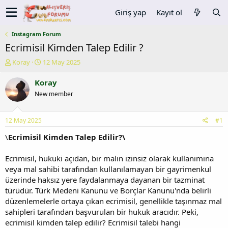
Giriş yap
Kayıt ol
Instagram Forum
Ecrimisil Kimden Talep Edilir ?
K
B
Koray
12 May 2025
o
a
n
ş
Koray
u
l
New member
y
a
u
n
b
g
12 May 2025
#1
a
ı
ş
ç
\
Ecrimisil Kimden Talep Edilir?\
l
t
a
a
Ecrimisil, hukuki açıdan, bir malın izinsiz olarak kullanımına
t
r
veya mal sahibi tarafından kullanılamayan bir gayrimenkul
a
i
üzerinde haksız yere faydalanmaya dayanan bir tazminat
n
h
türüdür. Türk Medeni Kanunu ve Borçlar Kanunu'nda belirli
i
düzenlemelerle ortaya çıkan ecrimisil, genellikle taşınmaz mal
sahipleri tarafından başvurulan bir hukuk aracıdır. Peki,
ecrimisil kimden talep edilir? Ecrimisil talebi hangi