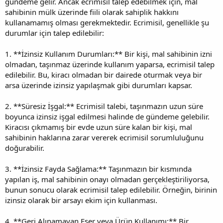
gündeme gelir. Ancak ecrimisil talep edebilmek için, mal
sahibinin mülk üzerinde fiili olarak sahiplik hakkını
kullanamamış olması gerekmektedir. Ecrimisil, genellikle şu
durumlar için talep edilebilir:
1. **İzinsiz Kullanım Durumları:** Bir kişi, mal sahibinin izni
olmadan, taşınmaz üzerinde kullanım yaparsa, ecrimisil talep
edilebilir. Bu, kiracı olmadan bir dairede oturmak veya bir
arsa üzerinde izinsiz yapılaşmak gibi durumları kapsar.
2. **Süresiz İşgal:** Ecrimisil talebi, taşınmazın uzun süre
boyunca izinsiz işgal edilmesi halinde de gündeme gelebilir.
Kiracısı çıkmamış bir evde uzun süre kalan bir kişi, mal
sahibinin haklarına zarar vererek ecrimisil sorumluluğunu
doğurabilir.
3. **İzinsiz Fayda Sağlama:** Taşınmazın bir kısmında
yapılan iş, mal sahibinin onayı olmadan gerçekleştiriliyorsa,
bunun sonucu olarak ecrimisil talep edilebilir. Örneğin, birinin
izinsiz olarak bir arsayı ekim için kullanması.
4. **Geri Alınamayan Eser veya Ürün Kullanımı:** Bir