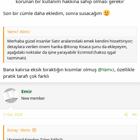
korunan bir kullanım hakkına sahip olması gerekir
Son bir cümle daha ekledim, sonra susacağım
Yamci' Alıntı:
Merhaba güzel insanlar Satır aralarındaki emek kendini hissettiriyor;
detaylara verilen önem harika @Koray Kısaca şunu da ekleyeyim,
aşağıdaki noktalar da işine yarayabilir Ecrimisil (haksız işgal
tazminatı)
Bana kalırsa eksik bıraktığın kısımlar olmuş
@Yamci
, özellikle
pratik tarafı çok farklı
Emir
New member
2 Haz 2026
#6
Koray' Alıntı:
\Ecrimisil Kimden Talep Edilir?\