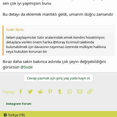
sen çok iyi yapmışsın bunu
Bu detayı da eklemek mantıklı geldi, umarım doğru zamandır
Sude' Alıntı:
Selam paylaşımcılar Satır aralarındaki emek kendini hissettiriyor;
detaylara verilen önem harika @Koray Ecrimisil talebinde
bulunabilmek için davacının taşınmaz üzerinde mülkiyet hakkına
veya hukuken korunan bir
Biraz daha sakin bakınca aslında çok şeyin değişebildiğini
görürsün
@Sude
Cevap yazmak için giriş yap yada kayıt ol.
Facebook
Twitter
Reddit
Pinterest
Tumblr
WhatsApp
E-posta
Link
Paylaş:
Instagram Forum
Türkçe (TR)