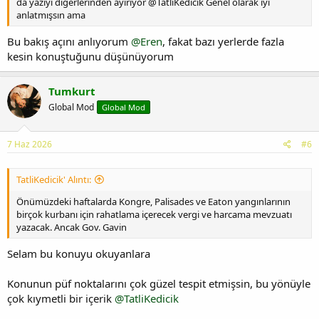
da yazıyı diğerlerinden ayırıyor @TatliKedicik Genel olarak iyi
anlatmışsın ama
Bu bakış açını anlıyorum
@Eren
, fakat bazı yerlerde fazla
kesin konuştuğunu düşünüyorum
Tumkurt
Global Mod
Global Mod
7 Haz 2026
#6
TatliKedicik' Alıntı:
Önümüzdeki haftalarda Kongre, Palisades ve Eaton yangınlarının
birçok kurbanı için rahatlama içerecek vergi ve harcama mevzuatı
yazacak. Ancak Gov. Gavin
Selam bu konuyu okuyanlara
Konunun püf noktalarını çok güzel tespit etmişsin, bu yönüyle
çok kıymetli bir içerik
@TatliKedicik