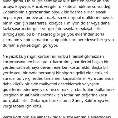
alındığında. Onlar için satmak ve küçülme en pratik anlamı
ortaya koyuyor. Ancak vergiler dikkate alındıktan sonra değil.
Ev sahibinin sigortasından büyük bir ödeme alırlar, ancak
hepsini yeni bir eve adamazlarsa ve orijinal mülklerini büyük
bir miktar için satarlarsa, kolayca 1 milyon dolar veya daha
fazla şaşırtıcı bir gelir vergisi faturasıyla karşılaşabilirler.
Birçoğu için, bu bir hakaret gibi geliyor, evlerinden zorla
çıkmanın ve bir zamanlar sahip oldukları neredeyse her şeyin
dumanla yükseldiğini görüyor.
Ne yazık ki, yangın kurbanlarının bu finansal çıkmazdan
kaçınmasının en basit yolu, karartılmış partilerini başka bir
yerden satın almaya devam ederken korumaktır. Başka bir
yerde yeni bir evde herhangi bir sigorta geliri elde ettikleri
sürece, bu vergilerden tamamen kaçınabilirler. Aynı zamanda,
daha küçük bir evin maliyetini desteklemek ve yaşam
giderlerini ödemeye yardımcı olmak için bu fonları kullanarak
vergiden muaf nakit üretmek için lotlarının değerine karşı
borç alabilirler. Onlar için harika, ama Güney Kaliforniya ve
vergi tabanı için kötü.
Vergi kodunun ele alınacak diğer kısmı yangın alanlarındaki