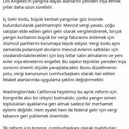
Los Angeles'ın yangına dayalı alanlarını yeniden inşa etmek
yıllar daha uzun sürebilir.
İç Gelir Kodu, büyük kentsel yangınlar göz önünde
bulundurularak yazılmamıştır. Mevcut vergi yasası, çoğu
satıştan elde edilen geliri gelir olarak vergilendirerek, birçok
yangın kurbanını büyük bir vergi faturasını önlemek için
ölümcül partilerini korumaya teşvik ediyor. Vergi kodu aynı
zamanda potansiyel alıcıların mevcut evlerini sattıkları için
cezalandırılabilecekleri için boş lotlar satın almalarını ve yeni
evler inşa etmelerini engeller. Bu sapkın teşvikler yeniden inşa
sürecini önemli ölçüde yavaşlatacaktır. Bunu düzeltmenin
yolu, vergi kanununun cumhurbaşkanı olarak ilan edilen
felaket alanlarında uygulama şeklini değiştirmektir.
Washington'daki California heyetimiz bu ayrık reform için
Kongre'de alıcı bir izleyici bulmalıdır, çünkü yangın sönen
toplulukları ayaklarına geri almak sadece bir merhamet
eylemi değildir. Hem eyalet hem de federal gelir için vergi
tabanını geri yüklemek önemlidir.
İlk reform için Kongre, cumhurbaşkanı olarak mağdurları,