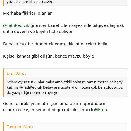
yazacak. Ancak Gov. Gavin
Merhaba fikirleri olanlar
@TatliKedicik
gibi içerik üreticileri sayesinde bilgiye ulaşmak
daha güvenli ve keyifli hale geliyor
Buna küçük bir dipnot ekledim, dikkatini çeker belki
Kişisel kanaat gibi düşün, bence mevzu böyle
Eren' Alıntı:
Selam oyun tutkunları Yalın ama etkili anlatım tarzın metne çok şey
katmış @TatliKedicik Detaylara gösterdiğin özen çok belli oluyor, bu
da yazıyı diğerlerinden ayırıyor
Genel olarak iyi anlatmışsın ama benim gördüğüm
örneklerde işler senin dediğin gibi ilerlemedi
@Eren
Tumkurt' Alıntı: