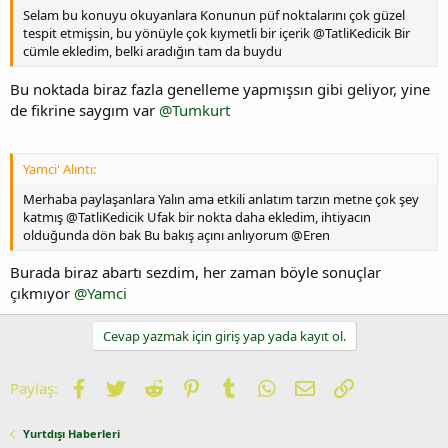
Selam bu konuyu okuyanlara Konunun püf noktalarını çok güzel
tespit etmişsin, bu yönüyle çok kıymetli bir içerik @TatliKedicik Bir
cümle ekledim, belki aradığın tam da buydu
Bu noktada biraz fazla genelleme yapmışsın gibi geliyor, yine
de fikrine saygım var
@Tumkurt
Yamci' Alıntı:
Merhaba paylaşanlara Yalın ama etkili anlatım tarzın metne çok şey
katmış @TatliKedicik Ufak bir nokta daha ekledim, ihtiyacın
olduğunda dön bak Bu bakış açını anlıyorum @Eren
Burada biraz abartı sezdim, her zaman böyle sonuçlar
çıkmıyor
@Yamci
Cevap yazmak için giriş yap yada kayıt ol.
Facebook
Twitter
Reddit
Pinterest
Tumblr
WhatsApp
E-posta
Link
Paylaş:
Yurtdışı Haberleri