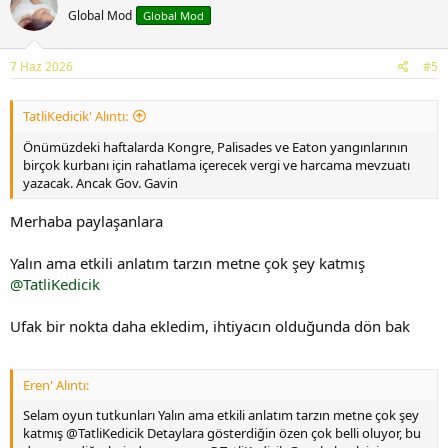
Global Mod
Global Mod
7 Haz 2026
#5
TatliKedicik' Alıntı:
Önümüzdeki haftalarda Kongre, Palisades ve Eaton yangınlarının
birçok kurbanı için rahatlama içerecek vergi ve harcama mevzuatı
yazacak. Ancak Gov. Gavin
Merhaba paylaşanlara
Yalın ama etkili anlatım tarzın metne çok şey katmış
@TatliKedicik
Ufak bir nokta daha ekledim, ihtiyacın olduğunda dön bak
Eren' Alıntı:
Selam oyun tutkunları Yalın ama etkili anlatım tarzın metne çok şey
katmış @TatliKedicik Detaylara gösterdiğin özen çok belli oluyor, bu