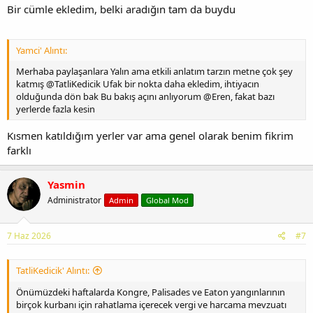
Bir cümle ekledim, belki aradığın tam da buydu
Yamci' Alıntı:
Merhaba paylaşanlara Yalın ama etkili anlatım tarzın metne çok şey
katmış @TatliKedicik Ufak bir nokta daha ekledim, ihtiyacın
olduğunda dön bak Bu bakış açını anlıyorum @Eren, fakat bazı
yerlerde fazla kesin
Kısmen katıldığım yerler var ama genel olarak benim fikrim
farklı
Yasmin
Administrator
Admin
Global Mod
7 Haz 2026
#7
TatliKedicik' Alıntı:
Önümüzdeki haftalarda Kongre, Palisades ve Eaton yangınlarının
birçok kurbanı için rahatlama içerecek vergi ve harcama mevzuatı