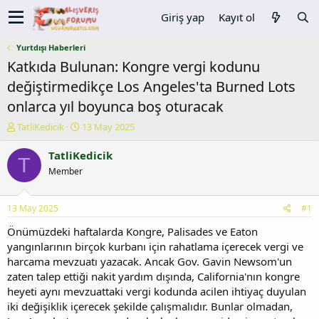
Giriş yap
Kayıt ol
Yurtdışı Haberleri
Katkıda Bulunan: Kongre vergi kodunu
değiştirmedikçe Los Angeles'ta Burned Lots
onlarca yıl boyunca boş oturacak
K
B
TatliKedicik
13 May 2025
o
a
n
ş
TatliKedicik
T
u
l
Member
y
a
u
n
b
g
13 May 2025
#1
a
ı
ş
ç
Önümüzdeki haftalarda Kongre, Palisades ve Eaton
l
t
yangınlarının birçok kurbanı için rahatlama içerecek vergi ve
a
a
harcama mevzuatı yazacak. Ancak Gov. Gavin Newsom'un
t
r
zaten talep ettiği nakit yardım dışında, California'nın kongre
a
i
heyeti aynı mevzuattaki vergi kodunda acilen ihtiyaç duyulan
n
h
iki değişiklik içerecek şekilde çalışmalıdır. Bunlar olmadan,
i