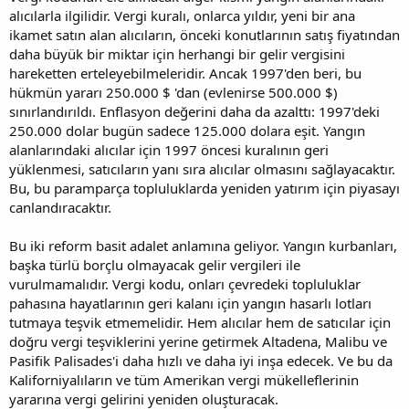
alıcılarla ilgilidir. Vergi kuralı, onlarca yıldır, yeni bir ana
ikamet satın alan alıcıların, önceki konutlarının satış fiyatından
daha büyük bir miktar için herhangi bir gelir vergisini
hareketten erteleyebilmeleridir. Ancak 1997'den beri, bu
hükmün yararı 250.000 $ 'dan (evlenirse 500.000 $)
sınırlandırıldı. Enflasyon değerini daha da azalttı: 1997'deki
250.000 dolar bugün sadece 125.000 dolara eşit. Yangın
alanlarındaki alıcılar için 1997 öncesi kuralının geri
yüklenmesi, satıcıların yanı sıra alıcılar olmasını sağlayacaktır.
Bu, bu paramparça topluluklarda yeniden yatırım için piyasayı
canlandıracaktır.
Bu iki reform basit adalet anlamına geliyor. Yangın kurbanları,
başka türlü borçlu olmayacak gelir vergileri ile
vurulmamalıdır. Vergi kodu, onları çevredeki topluluklar
pahasına hayatlarının geri kalanı için yangın hasarlı lotları
tutmaya teşvik etmemelidir. Hem alıcılar hem de satıcılar için
doğru vergi teşviklerini yerine getirmek Altadena, Malibu ve
Pasifik Palisades'i daha hızlı ve daha iyi inşa edecek. Ve bu da
Kaliforniyalıların ve tüm Amerikan vergi mükelleflerinin
yararına vergi gelirini yeniden oluşturacak.