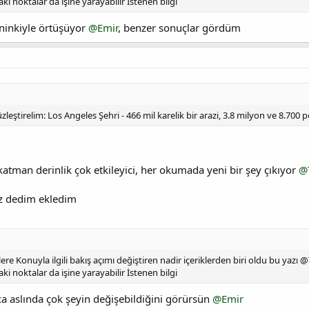
ki noktalar da işine yarayabilir İstenen bilgi
inkiyle örtüşüyor
@Emir
, benzer sonuçlar gördüm
leştirelim: Los Angeles Şehri - 466 mil karelik bir arazi, 3.8 milyon ve 8.700
atman derinlik çok etkileyici, her okumada yeni bir şey çıkıyor
@T
az dedim ekledim
re Konuyla ilgili bakış açımı değiştiren nadir içeriklerden biri oldu bu yazı
ki noktalar da işine yarayabilir İstenen bilgi
ca aslında çok şeyin değişebildiğini görürsün
@Emir