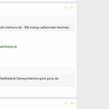
#5
 polis memuru ile - 300 subayı saflarından kesmeyi
atliKedicik
 @TatliKedicik Deneyimlerime göre şunu da
#6