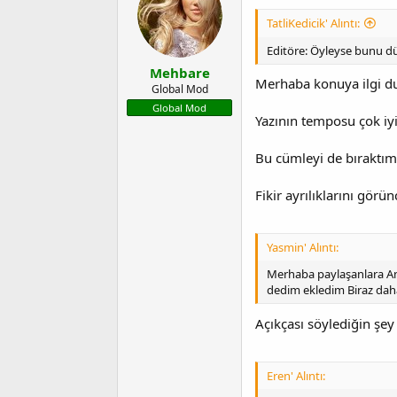
TatliKedicik' Alıntı:
Editöre: Öyleyse bunu düz
Mehbare
Merhaba konuya ilgi d
Global Mod
Global Mod
Yazının temposu çok iyi
Bu cümleyi de bıraktım, 
Fikir ayrılıklarını gör
Yasmin' Alıntı:
Merhaba paylaşanlara Anl
dedim ekledim Biraz dah
Açıkçası söylediğin şey
Eren' Alıntı: