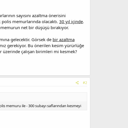
larının sayısını azaltma önerisini
 polis memurlarında olacaktı.
30 yıl içinde
.
 memurun net bir düşüşü bırakıyor.
amına gelecektir. Görsek de
bir azaltma
mız gerekiyor. Bu önerilen kesim yürürlüğe
ar üzerinde çalışan birimleri mi kesmek?
#2
 polis memuru ile - 300 subayı saflarından kesmeyi