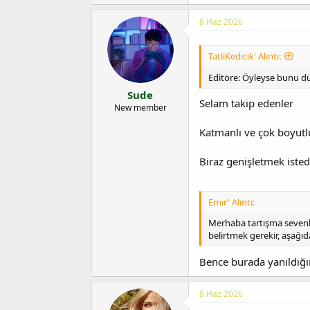
8 Haz 2026
TatliKedicik' Alıntı:
Editöre: Öyleyse bunu düz
Sude
Selam takip edenler
New member
Katmanlı ve çok boyutl
Biraz genişletmek ist
Emir' Alıntı:
Merhaba tartışma sevenle
belirtmek gerekir, aşağıda
Bence burada yanıldığın
8 Haz 2026