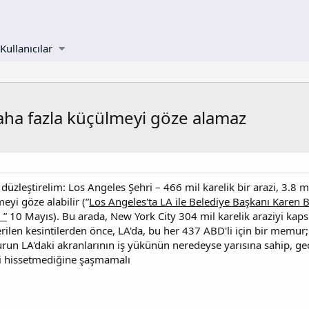
Kullanıcılar
aha fazla küçülmeyi göze alamaz
üzleştirelim: Los Angeles Şehri – 466 mil karelik bir arazi, 3.8 
eyi göze alabilir (”
Los Angeles'ta LA ile Belediye Başkanı Karen B
 ”
10 Mayıs). Bu arada, New York City 304 mil karelik araziyi kaps
rilen kesintilerden önce, LA'da, bu her 437 ABD'li için bir memur
run LA'daki akranlarının iş yükünün neredeyse yarısına sahip, ge
 hissetmediğine şaşmamalı