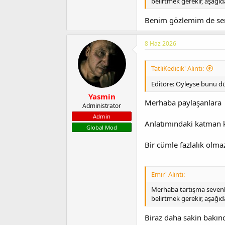
belirtmek gerekir, aşağıda
Benim gözlemim de sen
8 Haz 2026
TatliKedicik' Alıntı:
Editöre: Öyleyse bunu düz
Yasmin
Merhaba paylaşanlara
Administrator
Admin
Anlatımındaki katman k
Global Mod
Bir cümle fazlalık olm
Emir' Alıntı:
Merhaba tartışma sevenle
belirtmek gerekir, aşağıda
Biraz daha sakin bakın