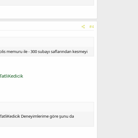
#4
 polis memuru ile - 300 subayı saflarından kesmeyi
atliKedicik
 @TatliKedicik Deneyimlerime göre şunu da