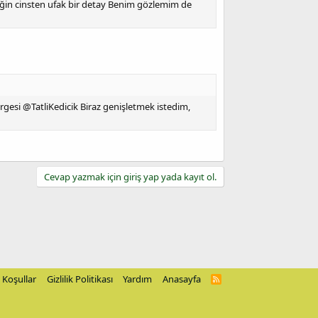
eğin cinsten ufak bir detay Benim gözlemim de
gesi @TatliKedicik Biraz genişletmek istedim,
Cevap yazmak için giriş yap yada kayıt ol.
Koşullar
Gizlilik Politikası
Yardım
Anasayfa
R
S
S