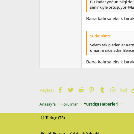
Bu kadar yoğun bilgi dol
seninkiyle örtüşüyor @E
Bana kalırsa eksik bıra
Sude' Alıntı:
Selam takip edenler Katm
umarım sıkmadım Bence
Bana kalırsa eksik bıra
Facebook
Twitter
Reddit
Pinterest
Tumblr
WhatsA
E-p
Paylaş:
Anasayfa
Forumlar
Yurtdışı Haberleri
Türkçe (TR)
Büyük Forum
Kalabalık Yalnızlık