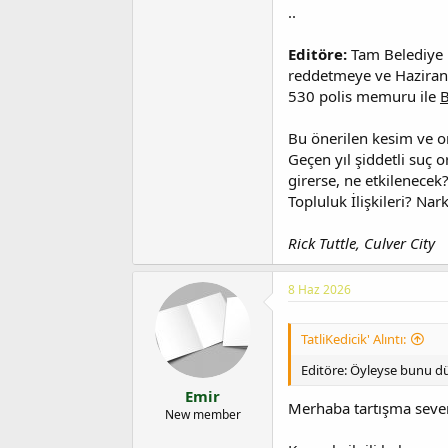
i
..
Editöre:
Tam Belediye M
reddetmeye ve Haziran 
530 polis memuru ile
B
Bu önerilen kesim ve on
Geçen yıl şiddetli suç
girerse, ne etkilenecek
Topluluk İlişkileri? Nar
Rick Tuttle, Culver City
8 Haz 2026
TatliKedicik' Alıntı:
Editöre: Öyleyse bunu düz
Emir
Merhaba tartışma seve
New member