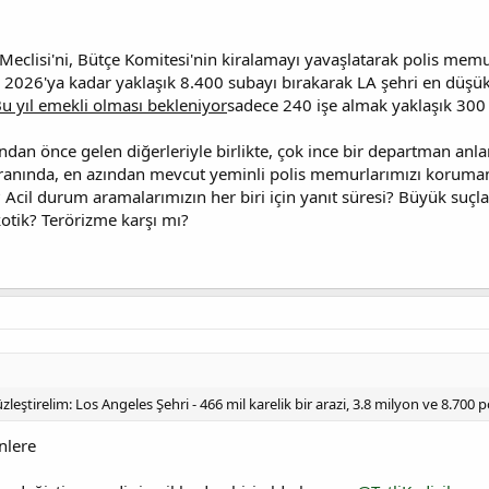
eclisi'ni, Bütçe Komitesi'nin kiralamayı yavaşlatarak polis memur
2026'ya kadar yaklaşık 8.400 subayı bırakarak LA şehri en düşük
u yıl emekli olması bekleniyor
sadece 240 işe almak yaklaşık 300
dan önce gelen diğerleriyle birlikte, çok ince bir departman anl
 oranında, en azından mevcut yeminli polis memurlarımızı koruma
? Acil durum aramalarımızın her biri için yanıt süresi? Büyük suçl
kotik? Terörizme karşı mı?
leştirelim: Los Angeles Şehri - 466 mil karelik bir arazi, 3.8 milyon ve 8.700
nlere