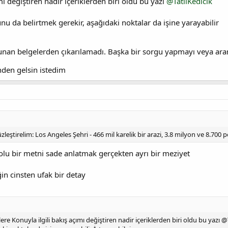
mı değiştiren nadir içeriklerden biri oldu bu yazı
@TatliKedicik
 da belirtmek gerekir, aşağıdaki noktalar da işine yarayabilir
lunan belgelerden çıkarılamadı. Başka bir sorgu yapmayı veya ar
nden gelsin istedim
leştirelim: Los Angeles Şehri - 466 mil karelik bir arazi, 3.8 milyon ve 8.700
olu bir metni sade anlatmak gerçekten ayrı bir meziyet
in cinsten ufak bir detay
re Konuyla ilgili bakış açımı değiştiren nadir içeriklerden biri oldu bu yazı