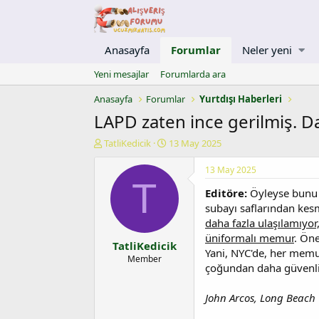
Anasayfa
Forumlar
Neler yeni
Yeni mesajlar
Forumlarda ara
Anasayfa
Forumlar
Yurtdışı Haberleri
LAPD zaten ince gerilmiş. D
K
B
TatliKedicik
13 May 2025
o
a
n
ş
13 May 2025
u
l
T
Editöre:
Öyleyse bunu d
y
a
u
n
subayı saflarından kesm
b
g
daha fazla ulaşılamıyor,
a
ı
üniformalı memur
. Öne
TatliKedicik
ş
ç
Yani, NYC'de, her memu
l
t
Member
çoğundan daha güvenli
a
a
t
r
a
i
John Arcos, Long Beach
n
h