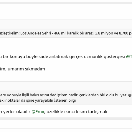
leştirelim: Los Angeles Şehri - 466 mil karelik bir arazi, 3.8 milyon ve 8.700
u bir konuyu böyle sade anlatmak gerçek uzmanlık göstergesi
@T
edim, umarım sıkmadım
re Konuyla ilgili bakış açımı değiştiren nadir içeriklerden biri oldu bu yazı
ki noktalar da işine yarayabilir İstenen bilgi
 yerler olabilir
@Emir
, özellikle ikinci kısım tartışmalı