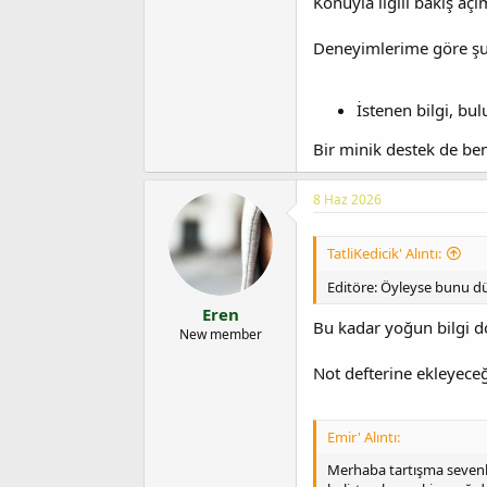
Konuyla ilgili bakış açı
Deneyimlerime göre şunu
İstenen bilgi, bu
Bir minik destek de be
8 Haz 2026
TatliKedicik' Alıntı:
Editöre: Öyleyse bunu düz
Eren
Bu kadar yoğun bilgi d
New member
Not defterine ekleyeceğ
Emir' Alıntı:
Merhaba tartışma sevenle