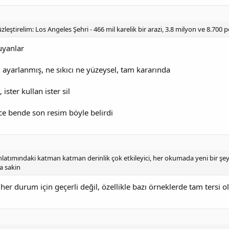
leştirelim: Los Angeles Şehri - 466 mil karelik bir arazi, 3.8 milyon ve 8.700
uyanlar
 ayarlanmış, ne sıkıcı ne yüzeysel, tam kararında
ister kullan ister sil
ünce bende son resim böyle belirdi
atımındaki katman katman derinlik çok etkileyici, her okumada yeni bir şey ç
a sakin
 her durum için geçerli değil, özellikle bazı örneklerde tam tersi 