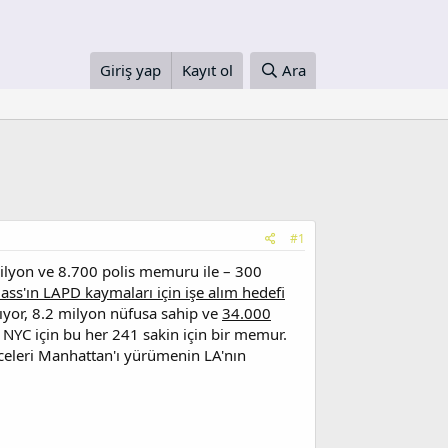
Giriş yap
Kayıt ol
Ara
#1
milyon ve 8.700 polis memuru ile – 300
ass'ın LAPD kaymaları için işe alım hedefi
ıyor, 8.2 milyon nüfusa sahip ve
34.000
; NYC için bu her 241 sakin için bir memur.
celeri Manhattan'ı yürümenin LA'nın