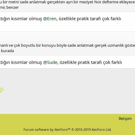
u bir metni sade anlatmak gerçekten ayrı bir meziyet Not defterine ekleyec
mir, benzer
ktığın kısımlar olmuş
@Eren
, özellikle pratik tarafı çok farklı
anlı ve çok boyutlu bir konuyu böyle sade anlatmak gerçek uzmanlık göster
 burada
ktığın kısımlar olmuş
@Sude
, özellikle pratik tarafı çok farklı
pp
osta
Link
İletişim
Forum software by XenForo™
© 2010-2019 XenForo Ltd.