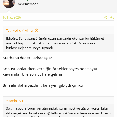
New member
16 Haz 2026
#3
TatliKedicik' Alıntı:
Editöre: Sanat sansürünün uzun zamandır otoriter bir hükümet
aracı olduğunu hatırlattığı için köşe yazarı Patt Morrison'a
kudos"'Dejenere' veya 'uyandı,'
Merhaba değerli arkadaşlar
Konuyu anlatırken verdiğin örnekler sayesinde soyut
kavramlar bile somut hale gelmiş
Bir satır daha yazdım, tam yeri gibiydi çünkü
Yasmin' Alıntı:
Selam sevgili forum Anlatımındaki samimiyet ve güven veren bilgi
dili gerçekten dikkat çekici @TatliKedicik Yazının hem akademik hem