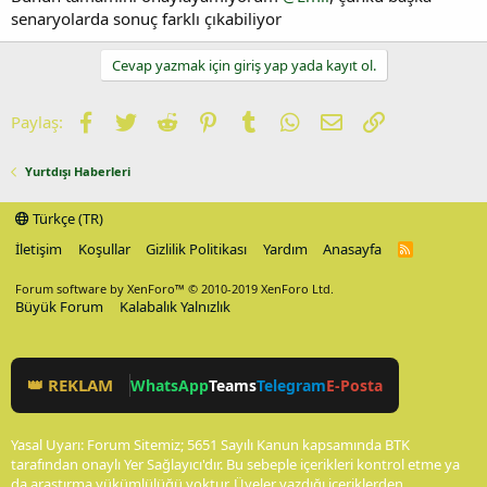
senaryolarda sonuç farklı çıkabiliyor
Cevap yazmak için giriş yap yada kayıt ol.
Facebook
Twitter
Reddit
Pinterest
Tumblr
WhatsApp
E-posta
Link
Paylaş:
Yurtdışı Haberleri
Türkçe (TR)
İletişim
Koşullar
Gizlilik Politikası
Yardım
Anasayfa
R
S
S
Forum software by XenForo™
© 2010-2019 XenForo Ltd.
Büyük Forum
Kalabalık Yalnızlık
👑 REKLAM
WhatsApp
Teams
Telegram
E-Posta
Yasal Uyarı: Forum Sitemiz; 5651 Sayılı Kanun kapsamında BTK
tarafından onaylı Yer Sağlayıcı'dır. Bu sebeple içerikleri kontrol etme ya
da araştırma yükümlülüğü yoktur. Üyeler yazdığı içeriklerden