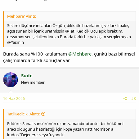
Mehbare' Alıntı:
Selam düşünce insanları Özgün, dikkatle hazırlanmış ve farklı bakış
açısı sunan bir içerik üretmişsin @TatliKedicik Ucu açık bıraktım,
devamını sen şekillendirirsin Burada farklı bir yaklaşım sergilemişsin
@Yasmin
Burada sana %100 katılamam
@Mehbare
, çünkü bazı bilimsel
çalışmalarda farklı sonuçlar var
Sude
New member
16 Haz 2026
#8
TatliKedicik' Alıntı:
Editöre: Sanat sansürünün uzun zamandır otoriter bir hükümet
aracı olduğunu hatırlattığı için köşe yazarı Patt Morrison'a
kudos"'Dejenere' veya 'uyandı,'