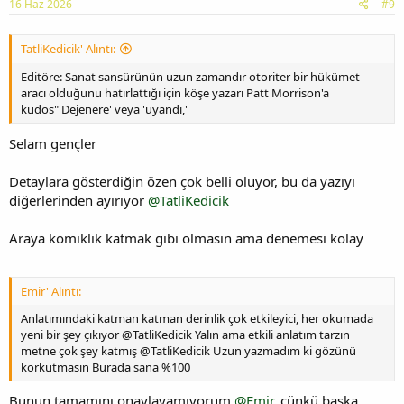
16 Haz 2026
#9
TatliKedicik' Alıntı:
Editöre: Sanat sansürünün uzun zamandır otoriter bir hükümet
aracı olduğunu hatırlattığı için köşe yazarı Patt Morrison'a
kudos"'Dejenere' veya 'uyandı,'
Selam gençler
Detaylara gösterdiğin özen çok belli oluyor, bu da yazıyı
diğerlerinden ayırıyor
@TatliKedicik
Araya komiklik katmak gibi olmasın ama denemesi kolay
Emir' Alıntı:
Anlatımındaki katman katman derinlik çok etkileyici, her okumada
yeni bir şey çıkıyor @TatliKedicik Yalın ama etkili anlatım tarzın
metne çok şey katmış @TatliKedicik Uzun yazmadım ki gözünü
korkutmasın Burada sana %100
Bunun tamamını onaylayamıyorum
@Emir
, çünkü başka