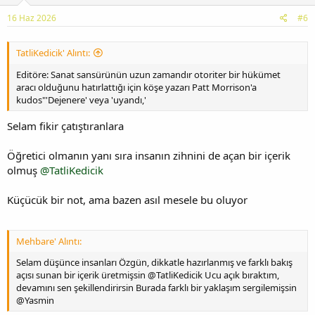
16 Haz 2026
#6
TatliKedicik' Alıntı:
Editöre: Sanat sansürünün uzun zamandır otoriter bir hükümet
aracı olduğunu hatırlattığı için köşe yazarı Patt Morrison'a
kudos"'Dejenere' veya 'uyandı,'
Selam fikir çatıştıranlara
Öğretici olmanın yanı sıra insanın zihnini de açan bir içerik
olmuş
@TatliKedicik
Küçücük bir not, ama bazen asıl mesele bu oluyor
Mehbare' Alıntı:
Selam düşünce insanları Özgün, dikkatle hazırlanmış ve farklı bakış
açısı sunan bir içerik üretmişsin @TatliKedicik Ucu açık bıraktım,
devamını sen şekillendirirsin Burada farklı bir yaklaşım sergilemişsin
@Yasmin