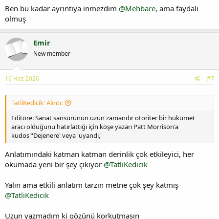
Ben bu kadar ayrıntıya inmezdim
@Mehbare
, ama faydalı
olmuş
Emir
New member
16 Haz 2026
#7
TatliKedicik' Alıntı:
Editöre: Sanat sansürünün uzun zamandır otoriter bir hükümet
aracı olduğunu hatırlattığı için köşe yazarı Patt Morrison'a
kudos"'Dejenere' veya 'uyandı,'
Anlatımındaki katman katman derinlik çok etkileyici, her
okumada yeni bir şey çıkıyor
@TatliKedicik
Yalın ama etkili anlatım tarzın metne çok şey katmış
@TatliKedicik
Uzun yazmadım ki gözünü korkutmasın