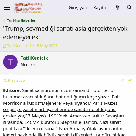
Giriş yap
Kayıt ol
Yurtdışı Haberleri
'Trump, sevmediği sanatı asla gerçekten yok
edemeyecek'
K
B
TatliKedicik
15 May 2025
o
a
n
ş
TatliKedicik
T
u
l
Member
y
a
u
n
b
g
15 May 2025
#1
a
ı
ş
ç
Editöre
: Sanat sansürünün uzun zamandır otoriter bir
l
t
hükümet aracı olduğunu hatırlattığı için köşe yazarı Patt
a
a
Morrison'a kudos
“'Dejenere' veya 'uyandı,' Paris Müzesi
t
r
sergisi, siyasetin artı işaretlerinde sanata ne olduğunu
a
i
gösteriyor,”
7 Mayıs). 1991'deki Amerikan Kültür Savaşları
n
h
sırasında, LACMA küratörü Stephanie Barron, Nazi sanat
i
politikası “'dejenere sanat': Nazi Almanya'daki avangardın
kaderi hakkında ilk büyük sergiyi düzenledi. Bugün, birkaç