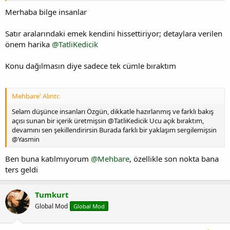
Merhaba bilge insanlar
Satır aralarındaki emek kendini hissettiriyor; detaylara verilen
önem harika
@TatliKedicik
Konu dağılmasın diye sadece tek cümle bıraktım
Mehbare' Alıntı:
Selam düşünce insanları Özgün, dikkatle hazırlanmış ve farklı bakış
açısı sunan bir içerik üretmişsin @TatliKedicik Ucu açık bıraktım,
devamını sen şekillendirirsin Burada farklı bir yaklaşım sergilemişsin
@Yasmin
Ben buna katılmıyorum
@Mehbare
, özellikle son nokta bana
ters geldi
Tumkurt
Global Mod
Global Mod