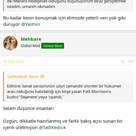
de referans niteliğinde olduğunu düşünüyorum Biraz genişletmek
istedim, umarım sıkmadım
Bu kadar kesin konuşmak için elimizde yeterli veri yok gibi
duruyor
@Yasmin
Mehbare
Global Mod
Global Mod
16 Haz 2026
#4
TatliKedicik' Alıntı:
Editöre: Sanat sansürünün uzun zamandır otoriter bir hükümet
aracı olduğunu hatırlattığı için köşe yazarı Patt Morrison'a
kudos"'Dejenere' veya 'uyandı,'
Selam düşünce insanları
Özgün, dikkatle hazırlanmış ve farklı bakış açısı sunan bir
içerik üretmişsin
@TatliKedicik