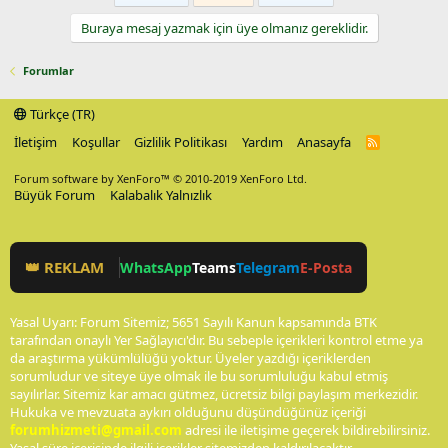
Buraya mesaj yazmak için üye olmanız gereklidir.
Forumlar
Türkçe (TR)
İletişim
Koşullar
Gizlilik Politikası
Yardım
Anasayfa
R
S
S
Forum software by XenForo™
© 2010-2019 XenForo Ltd.
Büyük Forum
Kalabalık Yalnızlık
👑 REKLAM
WhatsApp
Teams
Telegram
E-Posta
Yasal Uyarı: Forum Sitemiz; 5651 Sayılı Kanun kapsamında BTK
tarafından onaylı Yer Sağlayıcı'dır. Bu sebeple içerikleri kontrol etme ya
da araştırma yükümlülüğü yoktur. Üyeler yazdığı içeriklerden
sorumludur ve siteye üye olmak ile bu sorumluluğu kabul etmiş
sayılırlar. Sitemiz kar amacı gütmez, ücretsiz bilgi paylaşım merkezidir.
Hukuka ve mevzuata aykırı olduğunu düşündüğünüz içeriği
forumhizmeti@gmail.com
adresi ile iletişime geçerek bildirebilirsiniz.