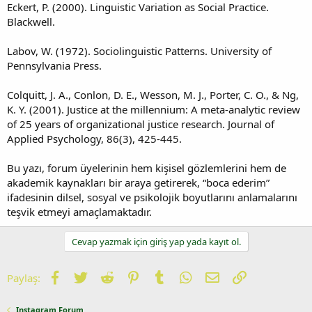
Eckert, P. (2000). Linguistic Variation as Social Practice.
Blackwell.
Labov, W. (1972). Sociolinguistic Patterns. University of
Pennsylvania Press.
Colquitt, J. A., Conlon, D. E., Wesson, M. J., Porter, C. O., & Ng,
K. Y. (2001). Justice at the millennium: A meta-analytic review
of 25 years of organizational justice research. Journal of
Applied Psychology, 86(3), 425-445.
Bu yazı, forum üyelerinin hem kişisel gözlemlerini hem de
akademik kaynakları bir araya getirerek, “boca ederim”
ifadesinin dilsel, sosyal ve psikolojik boyutlarını anlamalarını
teşvik etmeyi amaçlamaktadır.
Cevap yazmak için giriş yap yada kayıt ol.
Facebook
Twitter
Reddit
Pinterest
Tumblr
WhatsApp
E-posta
Link
Paylaş:
Instagram Forum