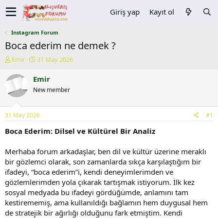
Giriş yap
Kayıt ol
Instagram Forum
Boca ederim ne demek ?
K
B
Emir
31 May 2026
o
a
n
ş
Emir
u
l
New member
y
a
u
n
b
g
31 May 2026
#1
a
ı
ş
ç
Boca Ederim: Dilsel ve Kültürel Bir Analiz
l
t
a
a
Merhaba forum arkadaşlar, ben dil ve kültür üzerine meraklı
t
r
bir gözlemci olarak, son zamanlarda sıkça karşılaştığım bir
a
i
ifadeyi, “boca ederim”i, kendi deneyimlerimden ve
n
h
gözlemlerimden yola çıkarak tartışmak istiyorum. İlk kez
i
sosyal medyada bu ifadeyi gördüğümde, anlamını tam
kestirememiş, ama kullanıldığı bağlamın hem duygusal hem
de stratejik bir ağırlığı olduğunu fark etmiştim. Kendi