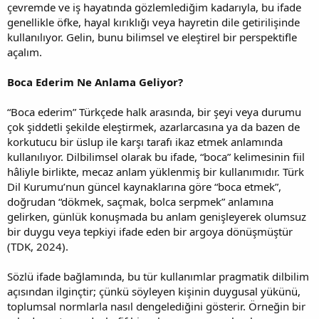
çevremde ve iş hayatında gözlemlediğim kadarıyla, bu ifade
genellikle öfke, hayal kırıklığı veya hayretin dile getirilişinde
kullanılıyor. Gelin, bunu bilimsel ve eleştirel bir perspektifle
açalım.
Boca Ederim Ne Anlama Geliyor?
“Boca ederim” Türkçede halk arasında, bir şeyi veya durumu
çok şiddetli şekilde eleştirmek, azarlarcasına ya da bazen de
korkutucu bir üslup ile karşı tarafı ikaz etmek anlamında
kullanılıyor. Dilbilimsel olarak bu ifade, “boca” kelimesinin fiil
hâliyle birlikte, mecaz anlam yüklenmiş bir kullanımıdır. Türk
Dil Kurumu’nun güncel kaynaklarına göre “boca etmek”,
doğrudan “dökmek, saçmak, bolca serpmek” anlamına
gelirken, günlük konuşmada bu anlam genişleyerek olumsuz
bir duygu veya tepkiyi ifade eden bir argoya dönüşmüştür
(TDK, 2024).
Sözlü ifade bağlamında, bu tür kullanımlar pragmatik dilbilim
açısından ilginçtir; çünkü söyleyen kişinin duygusal yükünü,
toplumsal normlarla nasıl dengelediğini gösterir. Örneğin bir