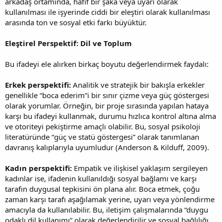
arkadaş ortamında, hafif bir şaka veya uyarı olarak
kullanılması ile işyerinde ciddi bir eleştiri olarak kullanılması
arasında ton ve sosyal etki farkı büyüktür.
Eleştirel Perspektif: Dil ve Toplum
Bu ifadeyi ele alırken birkaç boyutu değerlendirmek faydalı:
Erkek perspektifi:
Analitik ve stratejik bir bakışla erkekler
genellikle “boca ederim”i bir sınır çizme veya güç göstergesi
olarak yorumlar. Örneğin, bir proje sırasında yapılan hataya
karşı bu ifadeyi kullanmak, durumu hızlıca kontrol altına alma
ve otoriteyi pekiştirme amaçlı olabilir. Bu, sosyal psikoloji
literatüründe “güç ve statü göstergesi” olarak tanımlanan
davranış kalıplarıyla uyumludur (Anderson & Kilduff, 2009).
Kadın perspektifi:
Empatik ve ilişkisel yaklaşım sergileyen
kadınlar ise, ifadenin kullanıldığı sosyal bağlamı ve karşı
tarafın duygusal tepkisini ön plana alır. Boca etmek, çoğu
zaman karşı tarafı aşağılamak yerine, uyarı veya yönlendirme
amacıyla da kullanılabilir. Bu, iletişim çalışmalarında “duygu
odaklı dil kullanımı” olarak değerlendirilir ve sosyal bağlılığı