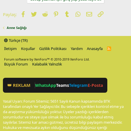
Facebook
Twitter
Reddit
Pinterest
Tumblr
WhatsApp
E-posta
Link
Paylaş:
Anne Sağlığı
Türkçe (TR)
İletişim
Koşullar
Gizlilik Politikası
Yardım
Anasayfa
R
S
S
Forum software by XenForo™
© 2010-2019 XenForo Ltd.
Büyük Forum
Kalabalık Yalnızlık
👑 REKLAM
WhatsApp
Teams
Telegram
E-Posta
Yasal Uyarı: Forum Sitemiz; 5651 Sayılı Kanun kapsamında BTK
tarafından onaylı Yer Sağlayıcı'dır. Bu sebeple içerikleri kontrol etme ya
da araştırma yükümlülüğü yoktur. Üyeler yazdığı içeriklerden
sorumludur ve siteye üye olmak ile bu sorumluluğu kabul etmiş
sayılırlar. Sitemiz kar amacı gütmez, ücretsiz bilgi paylaşım merkezidir.
Hukuka ve mevzuata aykırı olduğunu düşündüğünüz içeriği