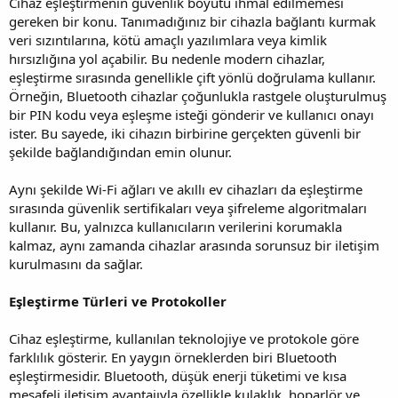
Cihaz eşleştirmenin güvenlik boyutu ihmal edilmemesi
gereken bir konu. Tanımadığınız bir cihazla bağlantı kurmak
veri sızıntılarına, kötü amaçlı yazılımlara veya kimlik
hırsızlığına yol açabilir. Bu nedenle modern cihazlar,
eşleştirme sırasında genellikle çift yönlü doğrulama kullanır.
Örneğin, Bluetooth cihazlar çoğunlukla rastgele oluşturulmuş
bir PIN kodu veya eşleşme isteği gönderir ve kullanıcı onayı
ister. Bu sayede, iki cihazın birbirine gerçekten güvenli bir
şekilde bağlandığından emin olunur.
Aynı şekilde Wi-Fi ağları ve akıllı ev cihazları da eşleştirme
sırasında güvenlik sertifikaları veya şifreleme algoritmaları
kullanır. Bu, yalnızca kullanıcıların verilerini korumakla
kalmaz, aynı zamanda cihazlar arasında sorunsuz bir iletişim
kurulmasını da sağlar.
Eşleştirme Türleri ve Protokoller
Cihaz eşleştirme, kullanılan teknolojiye ve protokole göre
farklılık gösterir. En yaygın örneklerden biri Bluetooth
eşleştirmesidir. Bluetooth, düşük enerji tüketimi ve kısa
mesafeli iletişim avantajıyla özellikle kulaklık, hoparlör ve