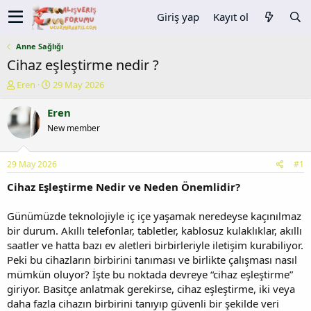
Giriş yap
Kayıt ol
Anne Sağlığı
Cihaz eşleştirme nedir ?
K
B
Eren
29 May 2026
o
a
n
ş
Eren
u
l
New member
y
a
u
n
b
g
29 May 2026
#1
a
ı
ş
ç
Cihaz Eşleştirme Nedir ve Neden Önemlidir?
l
t
a
a
Günümüzde teknolojiyle iç içe yaşamak neredeyse kaçınılmaz
t
r
bir durum. Akıllı telefonlar, tabletler, kablosuz kulaklıklar, akıllı
a
i
saatler ve hatta bazı ev aletleri birbirleriyle iletişim kurabiliyor.
n
h
Peki bu cihazların birbirini tanıması ve birlikte çalışması nasıl
i
mümkün oluyor? İşte bu noktada devreye “cihaz eşleştirme”
giriyor. Basitçe anlatmak gerekirse, cihaz eşleştirme, iki veya
daha fazla cihazın birbirini tanıyıp güvenli bir şekilde veri