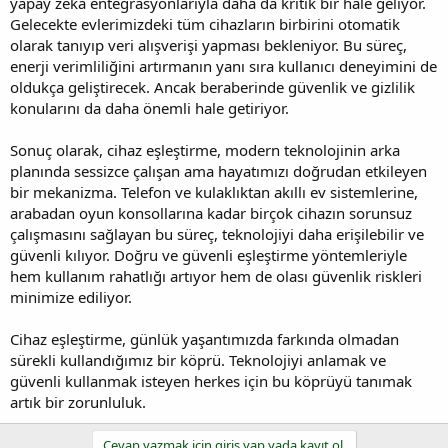
yapay zekâ entegrasyonlarıyla daha da kritik bir hale geliyor.
Gelecekte evlerimizdeki tüm cihazların birbirini otomatik
olarak tanıyıp veri alışverişi yapması bekleniyor. Bu süreç,
enerji verimliliğini artırmanın yanı sıra kullanıcı deneyimini de
oldukça geliştirecek. Ancak beraberinde güvenlik ve gizlilik
konularını da daha önemli hale getiriyor.
Sonuç olarak, cihaz eşleştirme, modern teknolojinin arka
planında sessizce çalışan ama hayatımızı doğrudan etkileyen
bir mekanizma. Telefon ve kulaklıktan akıllı ev sistemlerine,
arabadan oyun konsollarına kadar birçok cihazın sorunsuz
çalışmasını sağlayan bu süreç, teknolojiyi daha erişilebilir ve
güvenli kılıyor. Doğru ve güvenli eşleştirme yöntemleriyle
hem kullanım rahatlığı artıyor hem de olası güvenlik riskleri
minimize ediliyor.
Cihaz eşleştirme, günlük yaşantımızda farkında olmadan
sürekli kullandığımız bir köprü. Teknolojiyi anlamak ve
güvenli kullanmak isteyen herkes için bu köprüyü tanımak
artık bir zorunluluk.
Cevap yazmak için giriş yap yada kayıt ol.