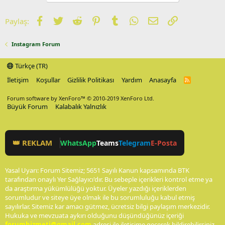
Facebook
Twitter
Reddit
Pinterest
Tumblr
WhatsApp
E-posta
Link
Paylaş:
Instagram Forum
Türkçe (TR)
İletişim
Koşullar
Gizlilik Politikası
Yardım
Anasayfa
R
S
S
Forum software by XenForo™
© 2010-2019 XenForo Ltd.
Büyük Forum
Kalabalık Yalnızlık
👑 REKLAM
WhatsApp
Teams
Telegram
E-Posta
Yasal Uyarı: Forum Sitemiz; 5651 Sayılı Kanun kapsamında BTK
tarafından onaylı Yer Sağlayıcı'dır. Bu sebeple içerikleri kontrol etme ya
da araştırma yükümlülüğü yoktur. Üyeler yazdığı içeriklerden
sorumludur ve siteye üye olmak ile bu sorumluluğu kabul etmiş
sayılırlar. Sitemiz kar amacı gütmez, ücretsiz bilgi paylaşım merkezidir.
Hukuka ve mevzuata aykırı olduğunu düşündüğünüz içeriği
forumhizmeti@gmail.com
adresi ile iletişime geçerek bildirebilirsiniz.