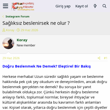
Giriş yap
Kayıt ol
Instagram Forum
Sağlıksız beslenirsek ne olur ?
K
B
Koray
29 Haz 2026
o
a
n
ş
Koray
u
l
New member
y
a
u
n
b
g
29 Haz 2026
#1
a
ı
ş
ç
Doğru Beslenmek Ne Demek? Eleştirel Bir Bakış
l
t
a
a
Herkese merhaba! Uzun süredir sağlıklı yaşam ve beslenme
t
r
hakkında pek çok şey okudum ve deneyimledim, ancak doğru
a
i
beslenmek gerçekten ne demek? Bu soruya bir yanıt
n
h
bulabilmek oldukça zor. Çünkü herkesin doğru beslenme
i
anlayışı farklı, toplumsal normlar, bireysel ihtiyaçlar ve
kültürel alışkanlıklar arasında bu kavramın farklı anlamları
var. Kişisel olarak, yıllarca doğru beslenmek için çeşitli diyetler