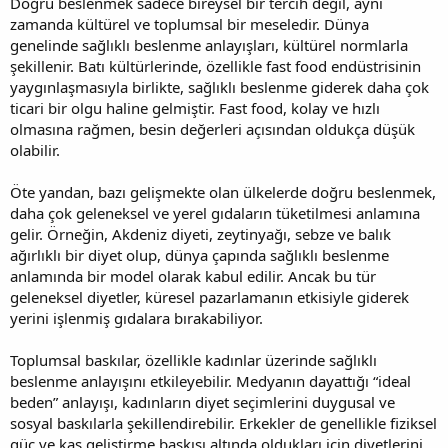
Doğru beslenmek sadece bireysel bir tercih değil, aynı
zamanda kültürel ve toplumsal bir meseledir. Dünya
genelinde sağlıklı beslenme anlayışları, kültürel normlarla
şekillenir. Batı kültürlerinde, özellikle fast food endüstrisinin
yaygınlaşmasıyla birlikte, sağlıklı beslenme giderek daha çok
ticari bir olgu haline gelmiştir. Fast food, kolay ve hızlı
olmasına rağmen, besin değerleri açısından oldukça düşük
olabilir.
Öte yandan, bazı gelişmekte olan ülkelerde doğru beslenmek,
daha çok geleneksel ve yerel gıdaların tüketilmesi anlamına
gelir. Örneğin, Akdeniz diyeti, zeytinyağı, sebze ve balık
ağırlıklı bir diyet olup, dünya çapında sağlıklı beslenme
anlamında bir model olarak kabul edilir. Ancak bu tür
geleneksel diyetler, küresel pazarlamanın etkisiyle giderek
yerini işlenmiş gıdalara bırakabiliyor.
Toplumsal baskılar, özellikle kadınlar üzerinde sağlıklı
beslenme anlayışını etkileyebilir. Medyanın dayattığı “ideal
beden” anlayışı, kadınların diyet seçimlerini duygusal ve
sosyal baskılarla şekillendirebilir. Erkekler de genellikle fiziksel
güç ve kas geliştirme baskısı altında oldukları için diyetlerini