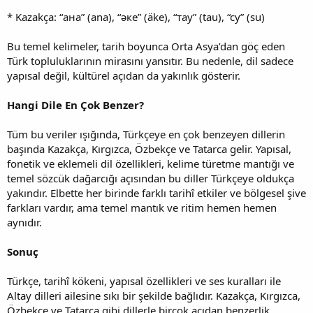
* Kazakça: “ана” (ana), “әке” (äke), “тау” (tau), “су” (su)
Bu temel kelimeler, tarih boyunca Orta Asya’dan göç eden
Türk topluluklarının mirasını yansıtır. Bu nedenle, dil sadece
yapısal değil, kültürel açıdan da yakınlık gösterir.
Hangi Dile En Çok Benzer?
Tüm bu veriler ışığında, Türkçeye en çok benzeyen dillerin
başında Kazakça, Kırgızca, Özbekçe ve Tatarca gelir. Yapısal,
fonetik ve eklemeli dil özellikleri, kelime türetme mantığı ve
temel sözcük dağarcığı açısından bu diller Türkçeye oldukça
yakındır. Elbette her birinde farklı tarihî etkiler ve bölgesel şive
farkları vardır, ama temel mantık ve ritim hemen hemen
aynıdır.
Sonuç
Türkçe, tarihî kökeni, yapısal özellikleri ve ses kuralları ile
Altay dilleri ailesine sıkı bir şekilde bağlıdır. Kazakça, Kırgızca,
Özbekçe ve Tatarca gibi dillerle birçok açıdan benzerlik