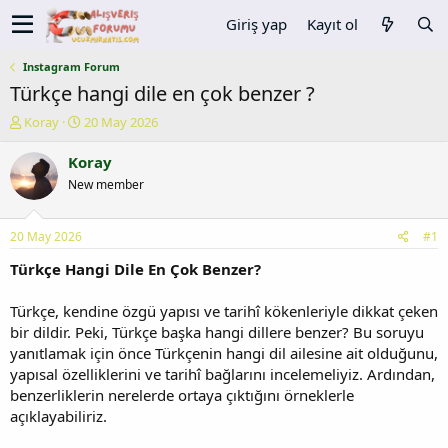
Giriş yap
Kayıt ol
Instagram Forum
Türkçe hangi dile en çok benzer ?
K
B
Koray
20 May 2026
o
a
n
ş
Koray
u
l
New member
y
a
u
n
b
g
20 May 2026
#1
a
ı
ş
ç
Türkçe Hangi Dile En Çok Benzer?
l
t
a
a
Türkçe, kendine özgü yapısı ve tarihî kökenleriyle dikkat çeken
t
r
bir dildir. Peki, Türkçe başka hangi dillere benzer? Bu soruyu
a
i
yanıtlamak için önce Türkçenin hangi dil ailesine ait olduğunu,
n
h
yapısal özelliklerini ve tarihî bağlarını incelemeliyiz. Ardından,
i
benzerliklerin nerelerde ortaya çıktığını örneklerle
açıklayabiliriz.