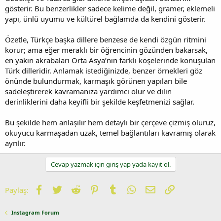
gösterir. Bu benzerlikler sadece kelime değil, gramer, eklemeli
yapı, ünlü uyumu ve kültürel bağlamda da kendini gösterir.
Özetle, Türkçe başka dillere benzese de kendi özgün ritmini
korur; ama eğer meraklı bir öğrencinin gözünden bakarsak,
en yakın akrabaları Orta Asya’nın farklı köşelerinde konuşulan
Türk dilleridir. Anlamak istediğinizde, benzer örnekleri göz
önünde bulundurmak, karmaşık görünen yapıları bile
sadeleştirerek kavramanıza yardımcı olur ve dilin
derinliklerini daha keyifli bir şekilde keşfetmenizi sağlar.
Bu şekilde hem anlaşılır hem detaylı bir çerçeve çizmiş oluruz,
okuyucu karmaşadan uzak, temel bağlantıları kavramış olarak
ayrılır.
Cevap yazmak için giriş yap yada kayıt ol.
Facebook
Twitter
Reddit
Pinterest
Tumblr
WhatsApp
E-posta
Link
Paylaş:
Instagram Forum